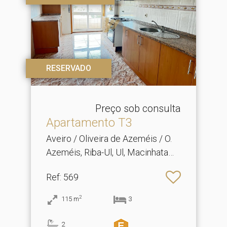
RESERVADO
Preço sob consulta
Apartamento T3
Aveiro / Oliveira de Azeméis / O.
Azeméis, Riba-Ul, Ul, Macinhata
Seixa, Madail
Ref
: 569
2
115
m
3
2