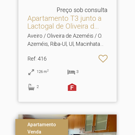
Preço sob consulta
Apartamento T3 junto a
Lactogal de Oliveira d.​..
Aveiro / Oliveira de Azeméis / O.
Azeméis, Riba-Ul, Ul, Macinhata
Seixa, Madail
Ref
: 416
2
126
m
3
2
Apartamento
Venda