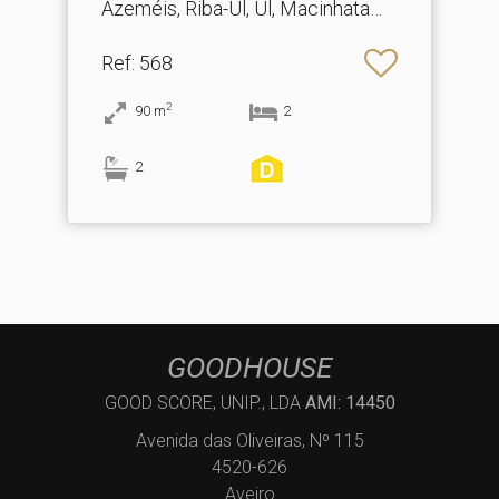
Azeméis, Riba-Ul, Ul, Macinhata
Seixa, Madail
Ref
: 568
2
90
m
2
2
GOODHOUSE
GOOD SCORE, UNIP., LDA
AMI: 14450
Avenida das Oliveiras, Nº 115
4520-626
Aveiro