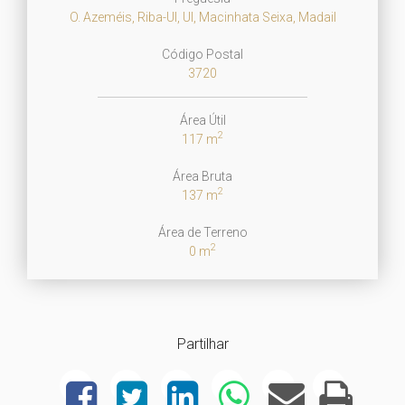
O. Azeméis, Riba-Ul, Ul, Macinhata Seixa, Madail
Código Postal
3720
Área Útil
2
117 m
Área Bruta
2
137 m
Área de Terreno
2
0 m
Partilhar