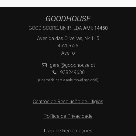
GOODHOUSE
GOOD SCORE, UNIP., LDA
AMI: 14450
Avenida das Oliveiras, Nº 115
4520-626
Aveiro
geral@goodhouse.pt
938249630
(Chamada para a rede móvel nacional)
Centros de Resolução de Litígios
Política de Privacidade
Livro de Reclamações