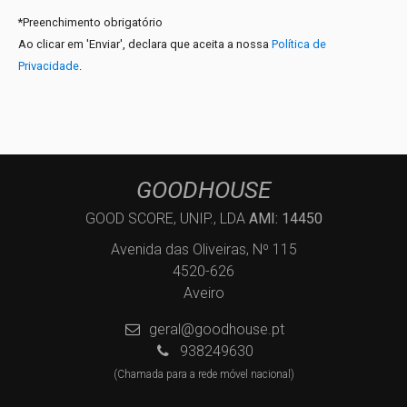
*
Preenchimento obrigatório
Ao clicar em 'Enviar', declara que aceita a nossa
Política de
Privacidade
.
GOODHOUSE
GOOD SCORE, UNIP., LDA
AMI: 14450
Avenida das Oliveiras, Nº 115
4520-626
Aveiro
geral@goodhouse.pt
938249630
(Chamada para a rede móvel nacional)