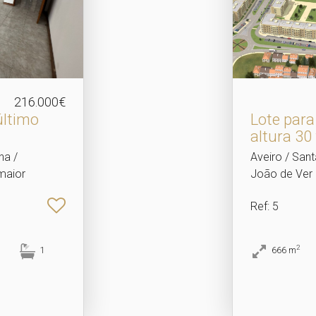
216.000€
último
Lote par
altura 30
ha /
Aveiro / Sant
maior
João de Ver
Ref
: 5
2
1
666
m