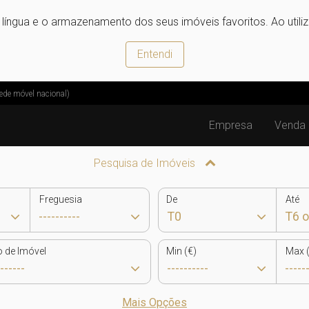
e língua e o armazenamento dos seus imóveis favoritos. Ao utili
Entendi
ede móvel nacional)
Empresa
Venda
Pesquisa de Imóveis
Freguesia
De
Até
o de Imóvel
Min (€)
Max (
Mais Opções