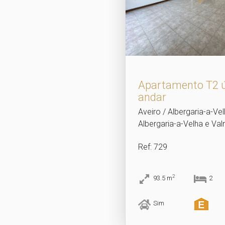
Apartamento T2 
andar
Aveiro / Albergaria-a-Vel
Albergaria-a-Velha e Val
Ref
: 729
2
93.5
m
2
Sim