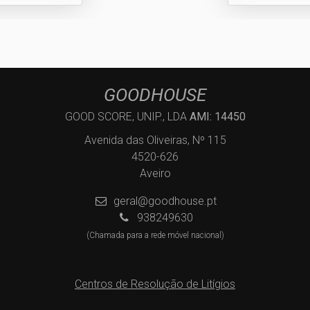
GOODHOUSE
GOOD SCORE, UNIP., LDA
AMI: 14450
Avenida das Oliveiras, Nº 115
4520-626
Aveiro
geral@goodhouse.pt
938249630
(Chamada para a rede móvel nacional)
Centros de Resolução de Litígios