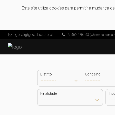
Este site utiliza cookies para permitir a mudança d
geral@goodhouse.pt
938249630
(Chamada para a r
Distrito
Concelho
Finalidade
Tip