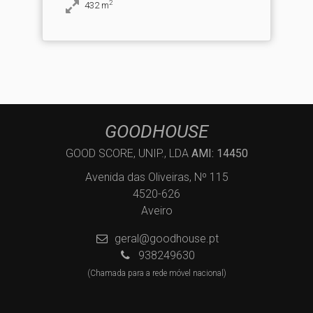
2
432
m
GOODHOUSE
GOOD SCORE, UNIP., LDA
AMI: 14450
Avenida das Oliveiras, Nº 115
4520-626
Aveiro
geral@goodhouse.pt
938249630
(Chamada para a rede móvel nacional)