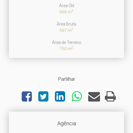
Área Útil
2
666 m
Área Bruta
2
667 m
Área de Terreno
2
750 m
Partilhar
Agência