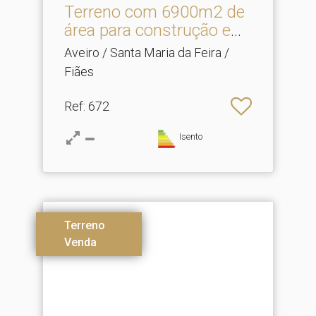
Terreno com 6900m2 de
área para construção em.​
..
Aveiro / Santa Maria da Feira /
Fiães
Ref
: 672
Isento
Terreno
Venda