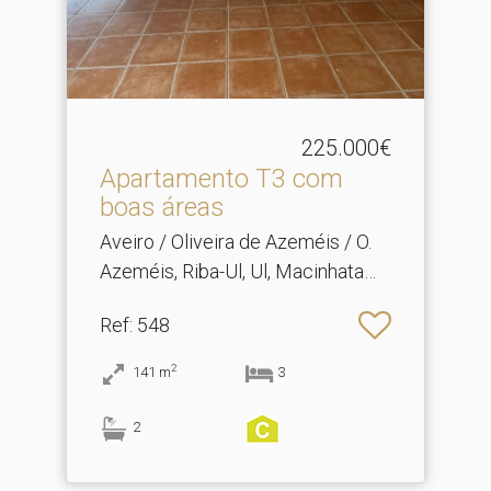
225.000€
Apartamento T3 com
boas áreas
Aveiro / Oliveira de Azeméis / O.
Azeméis, Riba-Ul, Ul, Macinhata
Seixa, Madail
Ref
: 548
2
141
m
3
2