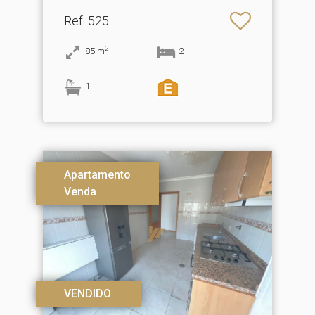
Seixa, Madail
Ref
: 525
2
85
m
2
1
Apartamento
Venda
VENDIDO