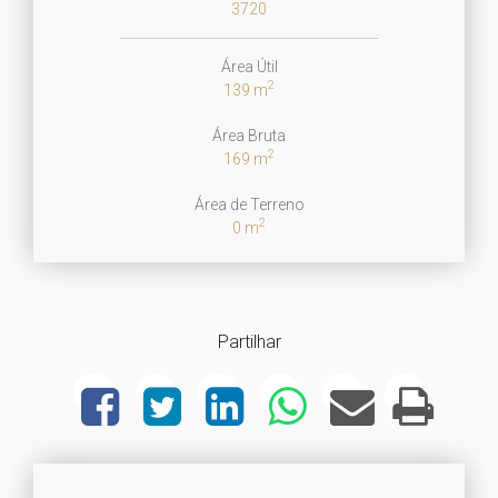
3720
Área Útil
2
139 m
Área Bruta
2
169 m
Área de Terreno
2
0 m
Partilhar