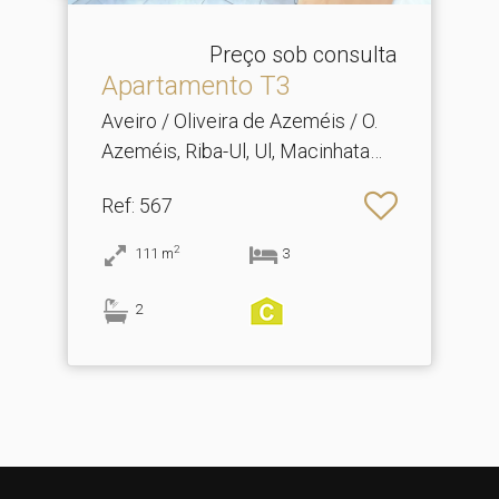
Preço sob consulta
Apartamento T3
Aveiro / Oliveira de Azeméis / O.
Azeméis, Riba-Ul, Ul, Macinhata
Seixa, Madail
Ref
: 567
2
111
m
3
2