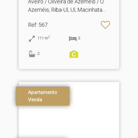
Aveiro / Oliveira de Azeméis / O.
Azeméis, Riba-Ul, Ul, Macinhata
Seixa, Madail
Ref
: 567
2
111
m
3
2
Apartamento
Venda