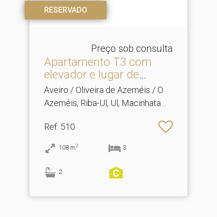
RESERVADO
Preço sob consulta
Apartamento T3 com
elevador e lugar de
garage.​..
Aveiro / Oliveira de Azeméis / O.
Azeméis, Riba-Ul, Ul, Macinhata
Seixa, Madail
Ref
: 510
2
108
m
3
2