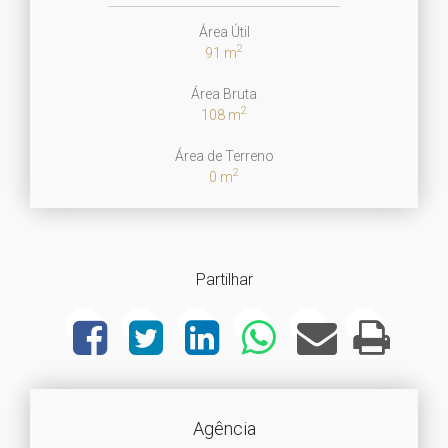
Área Útil
2
91 m
Área Bruta
2
108 m
Área de Terreno
2
0 m
Partilhar
Agência