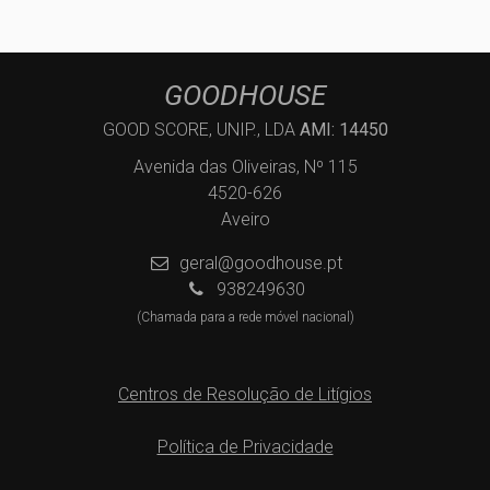
GOODHOUSE
GOOD SCORE, UNIP., LDA
AMI: 14450
Avenida das Oliveiras, Nº 115
4520-626
Aveiro
geral@goodhouse.pt
938249630
(Chamada para a rede móvel nacional)
Centros de Resolução de Litígios
Política de Privacidade