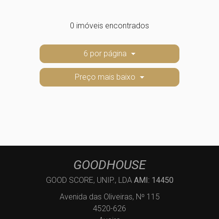
0 imóveis encontrados
6 por página
Preço mais baixo
GOODHOUSE
GOOD SCORE, UNIP., LDA
AMI: 14450
Avenida das Oliveiras, Nº 115
4520-626