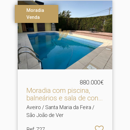
Moradia
Venda
880.000€
Moradia com piscina,
balneários e sala de con.​..
Aveiro / Santa Maria da Feira /
São João de Ver
Ref
: 727