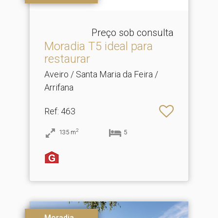
Preço sob consulta
Moradia T5 ideal para
restaurar
Aveiro / Santa Maria da Feira /
Arrifana
Ref
: 463
2
135
m
5
Moradia