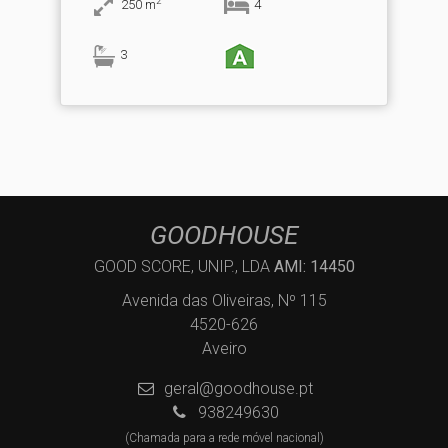
2
250
m
4
3
GOODHOUSE
GOOD SCORE, UNIP., LDA
AMI: 14450
Avenida das Oliveiras, Nº 115
4520-626
Aveiro
geral@goodhouse.pt
938249630
(Chamada para a rede móvel nacional)