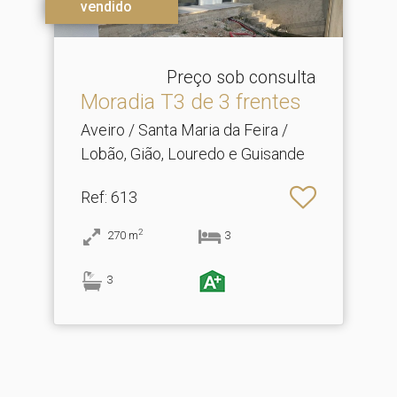
vendido
Preço sob consulta
Moradia T3 de 3 frentes
Aveiro / Santa Maria da Feira /
Lobão, Gião, Louredo e Guisande
Ref
: 613
2
270
m
3
3