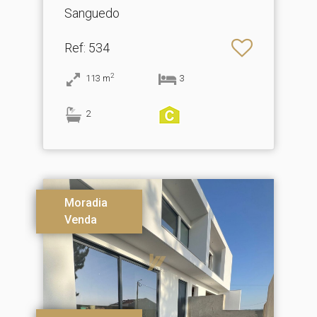
Sanguedo
Ref
: 534
2
113
m
3
2
Moradia
Venda