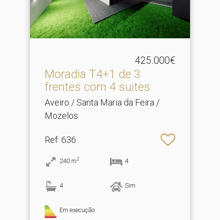
425.000€
Moradia T4+1 de 3
frentes com 4 suites
Aveiro / Santa Maria da Feira /
Mozelos
Ref
: 636
2
240
m
4
4
Sim
Em execução