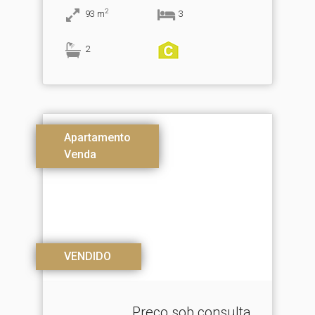
2
93
m
3
2
Apartamento
Venda
VENDIDO
Preço sob consulta