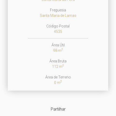
Freguesia
Santa Maria de Lamas
Código Postal
4535
Área Útil
2
98 m
Área Bruta
2
112 m
Área de Terreno
2
0 m
Partilhar