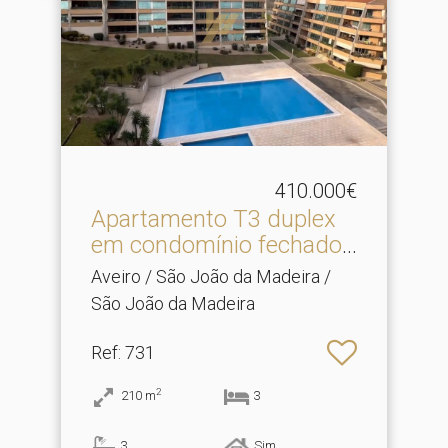
410.000€
Apartamento T3 duplex
em condomínio fechado
c.​..
Aveiro / São João da Madeira /
São João da Madeira
Ref
: 731
2
210
m
3
3
Sim