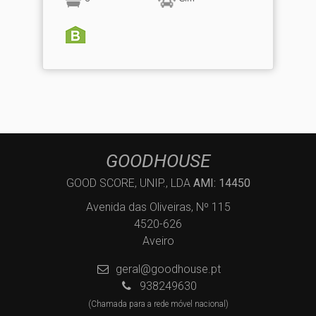
GOODHOUSE
GOOD SCORE, UNIP., LDA
AMI: 14450
Avenida das Oliveiras, Nº 115
4520-626
Aveiro
geral@goodhouse.pt
938249630
(Chamada para a rede móvel nacional)