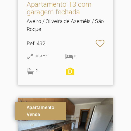
Apartamento T3 com
garagem fechada
Aveiro / Oliveira de Azeméis / São
Roque
Ref
: 492
2
139
m
3
2
Apartamento
Venda