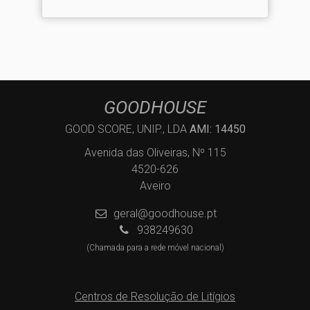
GOODHOUSE
GOOD SCORE, UNIP., LDA
AMI: 14450
Avenida das Oliveiras, Nº 115
4520-626
Aveiro
geral@goodhouse.pt
938249630
(Chamada para a rede móvel nacional)
Centros de Resolução de Litígios