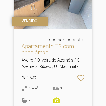
VENDIDO
Preço sob consulta
Apartamento T3 com
boas áreas
Aveiro / Oliveira de Azeméis / O.
Azeméis, Riba-Ul, Ul, Macinhata
Seixa, Madail
Ref
: 647
2
114
m
3
2