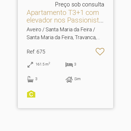
Preço sob consulta
Apartamento T3+1 com
elevador nos Passionista.​
..
Aveiro / Santa Maria da Feira /
Santa Maria da Feira, Travanca,
Sanfins e Espargo
Ref
: 675
2
161.5
m
3
3
Sim