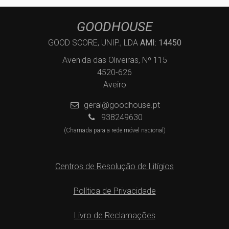
GOODHOUSE
GOOD SCORE, UNIP., LDA
AMI: 14450
Avenida das Oliveiras, Nº 115
4520-626
Aveiro
geral@goodhouse.pt
938249630
(Chamada para a rede móvel nacional)
Centros de Resolução de Litígios
Política de Privacidade
Livro de Reclamações