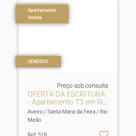
Apartamento
Venda
VENDIDO
Preço sob consulta
OFERTA DA ESCRITURA
- Apartamento T3 em Rio
M.​..
Aveiro / Santa Maria da Feira / Rio
Meão
Ref
: 518