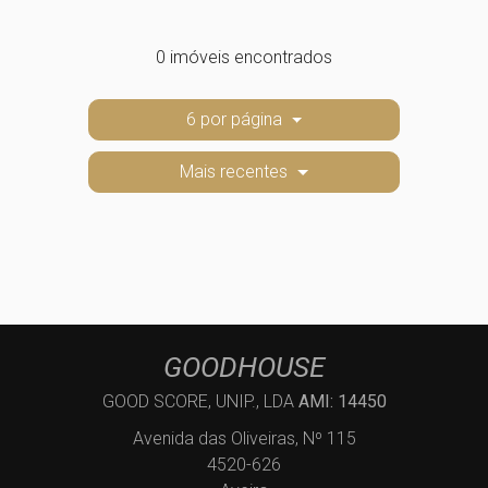
0 imóveis encontrados
6 por página
Mais recentes
GOODHOUSE
GOOD SCORE, UNIP., LDA
AMI: 14450
Avenida das Oliveiras, Nº 115
4520-626