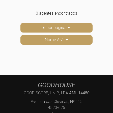
0 agentes encontrados
6 por página
Nome A-Z
GOODHOUSE
GOOD SCORE, UNIP., LDA
AMI: 14450
Avenida das Oliveiras, Nº 115
4520-626